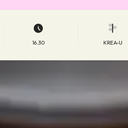
16.30
KREA-U