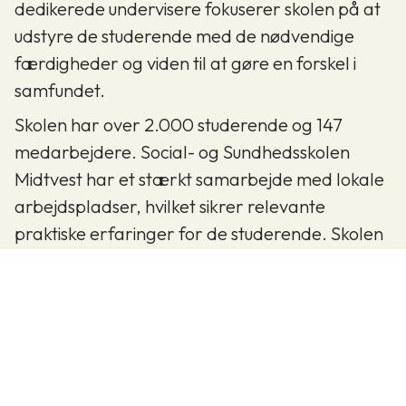
dedikerede undervisere fokuserer skolen på at
udstyre de studerende med de nødvendige
færdigheder og viden til at gøre en forskel i
samfundet.
Skolen har over 2.000 studerende og 147
medarbejdere. Social- og Sundhedsskolen
Midtvest har et stærkt samarbejde med lokale
arbejdspladser, hvilket sikrer relevante
praktiske erfaringer for de studerende. Skolen
værdsætter inklusion, mangfoldighed og
personlig udvikling, hvilket skaber et
inspirerende læringsmiljø. Med en solid
kombination af teori og praksis forbereder
Social- og Sundhedsskolen Midtvest sine
studerende på en meningsfuld karriere inden