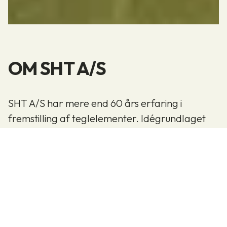
OM SHT A/S
SHT A/S har mere end 60 års erfaring i
fremstilling af teglelementer. Idégrundlaget
var at forene fordelene med industrielt byggeri
og samtidig bevare det murede udseende.
Oprindelig blev elementerne brugt til
parcelhusbyggeri og stalde, men er i dag
udviklet til et komplekst byggeelement med
hensyn til kvalitet, udseende, samlingsdetaljer
mm, så det kan indgå i næsten alle slags