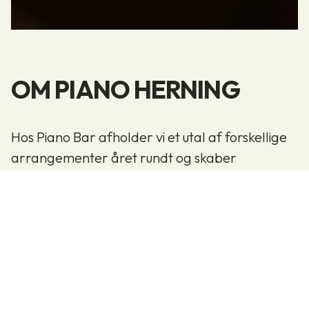
OM PIANO HERNING
Hos Piano Bar afholder vi et utal af forskellige
arrangementer året rundt og skaber
herigennem et bredt katalog af muligheder for
alle vores gæster.
For at nævne nogle af dem kan du bl.a.
opleve:
Cocktail kurser og smagninger fra