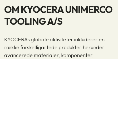
OM KYOCERA UNIMERCO
TOOLING A/S
KYOCERAs globale aktiviteter inkluderer en
række forskelligartede produkter herunder
avancerede materialer, komponenter,
enheder, udstyr, netværksudvikling og andre
services.
En sådan bred ekspertise sætter KYOCERA i
stand til at integrere hele spektret af processer
inden for en given produktlinje - fra udvikling og
produktion til salg og logistik.