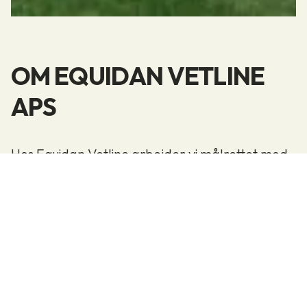
OM EQUIDAN VETLINE
APS
Hos Equidan Vetline arbejder vi målrettet mod
at være dyrlægens foretrukne partner, og
vores mangeårige partner­skab med dyrlæger
har udmøntet sig i en klar forståelse for dyr­
lægernes behov og ønsker. Værdier som –
kvalitet, service og kompetence – bliver vægtet
højt her hos Equidan Vetline, og vi vil gøre alt,
hvad der står i vores magt for, at du som