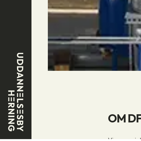
OM D
Vi er specia