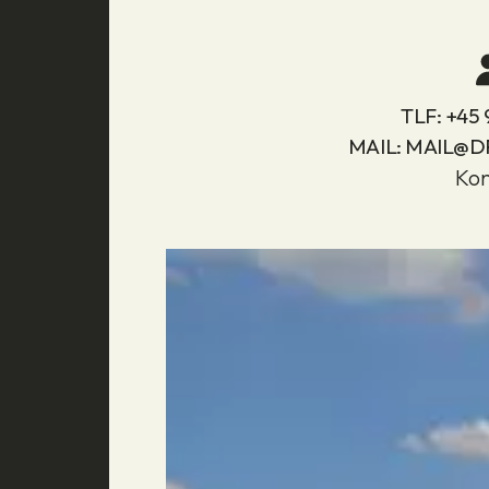
TLF:
+45 
MAIL:
MAIL@D
Kon