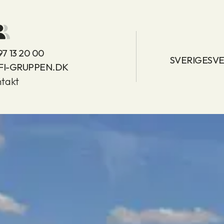
97 13 20 00
SVERIGESVE
FI-GRUPPEN.DK
takt