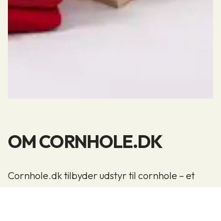
OM CORNHOLE.DK
Cornhole.dk tilbyder udstyr til cornhole – et
klassisk udendørs spil, hvor man kaster poser
mod en skrå plade med hul. Vi har fokus på høj
kvalitet og holdbarhed, og vores produkter