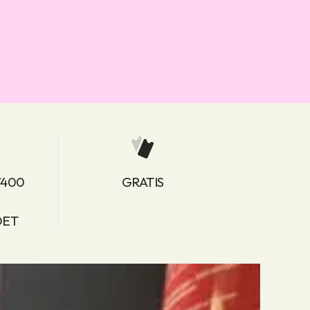
7400
GRATIS
DET